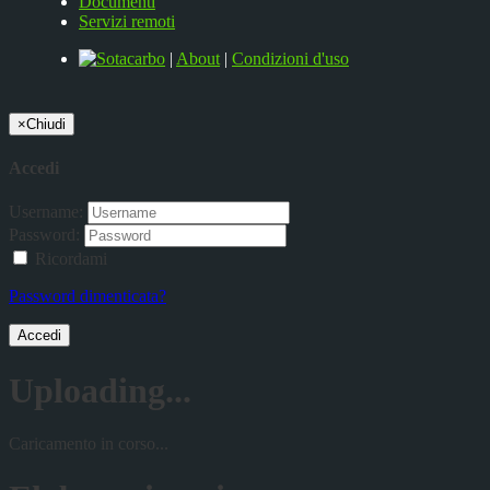
Documenti
Servizi remoti
|
About
|
Condizioni d'uso
×
Chiudi
Accedi
Username:
Password:
Ricordami
Password dimenticata?
Accedi
Uploading...
Caricamento in corso...