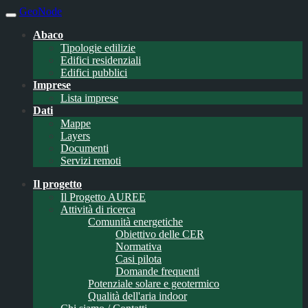
GeoNode
Abaco
Tipologie edilizie
Edifici residenziali
Edifici pubblici
Imprese
Lista imprese
Dati
Mappe
Layers
Documenti
Servizi remoti
Il progetto
Il Progetto AUREE
Attività di ricerca
Comunità energetiche
Obiettivo delle CER
Normativa
Casi pilota
Domande frequenti
Potenziale solare e geotermico
Qualità dell'aria indoor