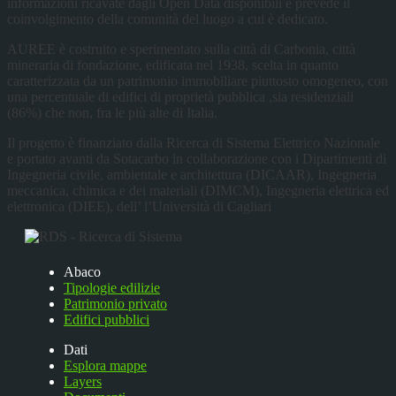
informazioni ricavate dagli Open Data disponibili e prevede il
coinvolgimento della comunità del luogo a cui è dedicato.
AUREE è costruito e sperimentato sulla città di Carbonia, città
mineraria di fondazione, edificata nel 1938, scelta in quanto
caratterizzata da un patrimonio immobiliare piuttosto omogeneo, con
una percentuale di edifici di proprietà pubblica ,sia residenziali
(86%) che non, fra le più alte di Italia.
Il progetto è finanziato dalla Ricerca di Sistema Elettrico Nazionale
e portato avanti da Sotacarbo in collaborazione con i Dipartimenti di
Ingegneria civile, ambientale e architettura (DICAAR), Ingegneria
meccanica, chimica e dei materiali (DIMCM), Ingegneria elettrica ed
elettronica (DIEE), dell’ l’Università di Cagliari
Abaco
Tipologie edilizie
Patrimonio privato
Edifici pubblici
Dati
Esplora mappe
Layers