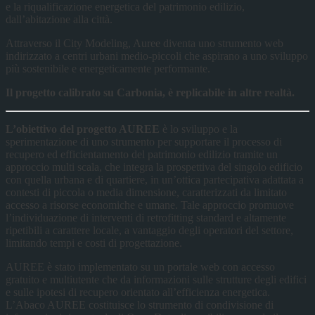
e la riqualificazione energetica del patrimonio edilizio,
dall’abitazione alla città.
Attraverso il City Modeling, Auree diventa uno strumento web
indirizzato a centri urbani medio-piccoli che aspirano a uno sviluppo
più sostenibile e energeticamente performante.
Il progetto calibrato su Carbonia, è replicabile in altre realtà.
L’obiettivo del progetto AUREE
è lo sviluppo e la
sperimentazione di uno strumento per supportare il processo di
recupero ed efficientamento del patrimonio edilizio tramite un
approccio multi scala, che integra la prospettiva del singolo edificio
con quella urbana e di quartiere, in un’ottica partecipativa adattata a
contesti di piccola o media dimensione, caratterizzati da limitato
accesso a risorse economiche e umane. Tale approccio promuove
l’individuazione di interventi di retrofitting standard e altamente
ripetibili a carattere locale, a vantaggio degli operatori del settore,
limitando tempi e costi di progettazione.
AUREE è stato implementato su un portale web con accesso
gratuito e multiutente che da informazioni sulle strutture degli edifici
e sulle ipotesi di recupero orientato all’efficienza energetica.
L’Abaco AUREE costituisce lo strumento di condivisione di