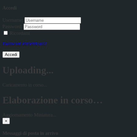
Accedi
Username:
Password:
Ricordami
Password dimenticata?
Accedi
Uploading...
Caricamento in corso...
Elaborazione in corso…
Aggiornamento Miniatura...
×
Messaggi di posta in arrivo