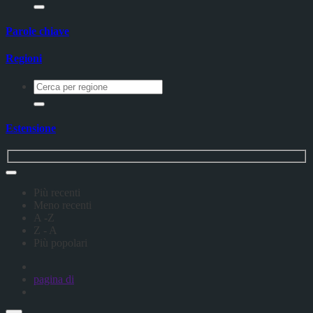
Parole chiave
Regioni
Estensione
Più recenti
Meno recenti
A -Z
Z - A
Più popolari
pagina
di