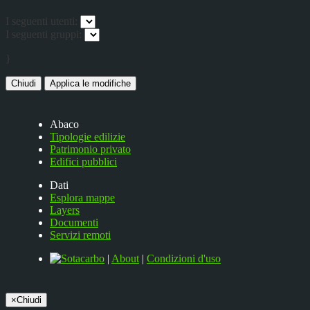
I seguenti utenti:
I seguenti gruppi:
}
Chiudi
Applica le modifiche
Abaco
Tipologie edilizie
Patrimonio privato
Edifici pubblici
Dati
Esplora mappe
Layers
Documenti
Servizi remoti
|
About
|
Condizioni d'uso
×
Chiudi