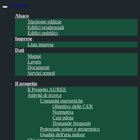
GeoNode
Abaco
Tipologie edilizie
Edifici residenziali
Edifici pubblici
Imprese
Lista imprese
Dati
Mappe
Layers
Documenti
Servizi remoti
Il progetto
Il Progetto AUREE
Attività di ricerca
Comunità energetiche
Obiettivo delle CER
Normativa
Casi pilota
Domande frequenti
Potenziale solare e geotermico
Qualità dell'aria indoor