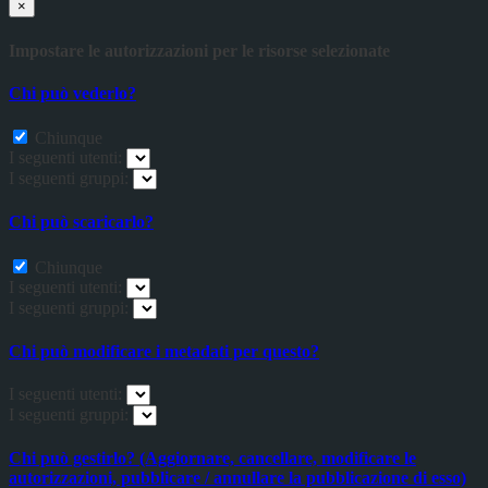
×
Impostare le autorizzazioni per le risorse selezionate
Chi può vederlo?
Chiunque
I seguenti utenti:
I seguenti gruppi:
Chi può scaricarlo?
Chiunque
I seguenti utenti:
I seguenti gruppi:
Chi può modificare i metadati per questo?
I seguenti utenti:
I seguenti gruppi:
Chi può gestirlo? (Aggiornare, cancellare, modificare le
autorizzazioni, pubblicare / annullare la pubblicazione di esso)